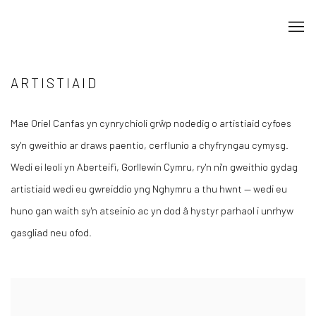
ARTISTIAID
Mae Oriel Canfas yn cynrychioli grŵp nodedig o artistiaid cyfoes
sy'n gweithio ar draws paentio, cerflunio a chyfryngau cymysg.
Wedi ei leoli yn Aberteifi, Gorllewin Cymru, ry'n ni'n gweithio gydag
artistiaid wedi eu gwreiddio yng Nghymru a thu hwnt — wedi eu
huno gan waith sy'n atseinio ac yn dod â hystyr parhaol i unrhyw
gasgliad neu ofod.