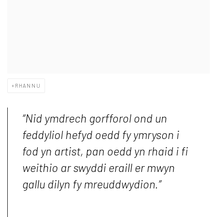
RHANNU
“Nid ymdrech gorfforol ond un
feddyliol hefyd oedd fy ymryson i
fod yn artist, pan oedd yn rhaid i fi
weithio ar swyddi eraill er mwyn
gallu dilyn fy mreuddwydion.”