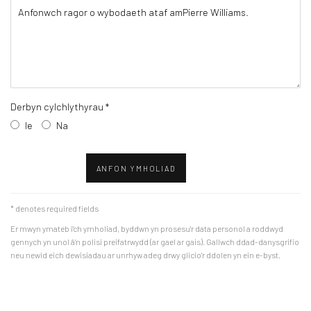
Derbyn cylchlythyrau *
Ie
Na
ANFON YMHOLIAD
* denotes required fields
Er mwyn ymateb i'ch ymholiad, byddwn yn prosesu'r data personol a roddwyd
gennych yn unol â'n polisi preifatrwydd (ar gael ar gais). Gallwch ddad-danysgrifio
neu newid eich dewisiadau ar unrhyw adeg drwy glicio'r ddolen yn ein e-byst.