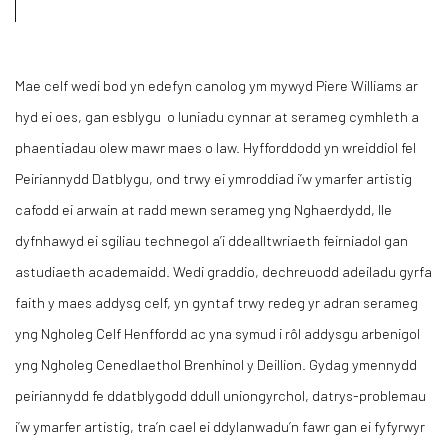
Mae celf wedi bod yn edefyn canolog ym mywyd Piere Williams ar
hyd ei oes, gan esblygu o luniadu cynnar at serameg cymhleth a
phaentiadau olew mawr maes o law. Hyfforddodd yn wreiddiol fel
Peiriannydd Datblygu, ond trwy ei ymroddiad i’w ymarfer artistig
cafodd ei arwain at radd mewn serameg yng Nghaerdydd, lle
dyfnhawyd ei sgiliau technegol a’i ddealltwriaeth feirniadol gan
astudiaeth academaidd. Wedi graddio, dechreuodd adeiladu gyrfa
faith y maes addysg celf, yn gyntaf trwy redeg yr adran serameg
yng Ngholeg Celf Henffordd ac yna symud i rôl addysgu arbenigol
yng Ngholeg Cenedlaethol Brenhinol y Deillion. Gydag ymennydd
peiriannydd fe ddatblygodd ddull uniongyrchol, datrys-problemau
i’w ymarfer artistig, tra’n cael ei ddylanwadu’n fawr gan ei fyfyrwyr