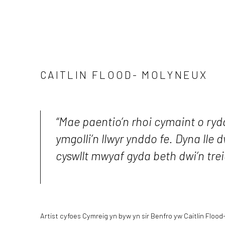
CAITLIN FLOOD- MOLYNEUX
“Mae paentio’n rhoi cymaint o ryddi
ymgolli’n llwyr ynddo fe. Dyna lle d
cyswllt mwyaf gyda beth dwi’n tre
Artist cyfoes Cymreig yn byw yn sir Benfro yw Caitlin Flood-