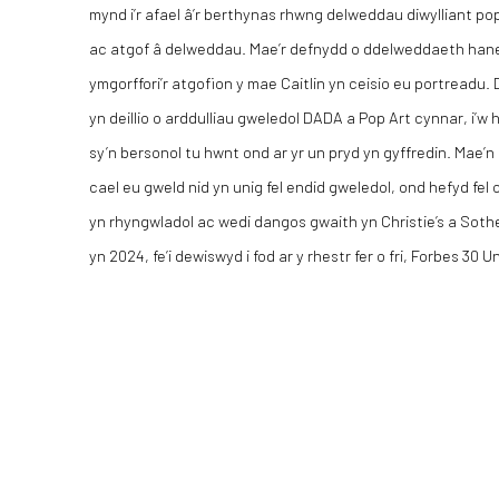
mynd i’r afael â’r berthynas rhwng delweddau diwylliant pop 
ac atgof â delweddau. Mae’r defnydd o ddelweddaeth hanes
ymgorffori’r atgofion y mae Caitlin yn ceisio eu portreadu. 
yn deillio o arddulliau gweledol DADA a Pop Art cynnar, i’w
sy’n bersonol tu hwnt ond ar yr un pryd yn gyffredin. Mae’n
cael eu gweld nid yn unig fel endid gweledol, ond hefyd fel 
yn rhyngwladol ac wedi dangos gwaith yn Christie’s a Soth
yn 2024, fe’i dewiswyd i fod ar y rhestr fer o fri, Forbes 30 U