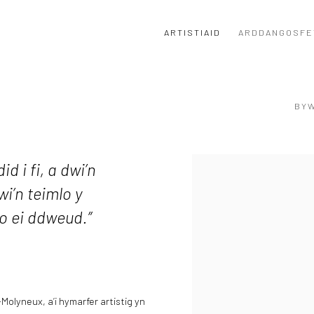
ARTISTIAID
ARDDANGOSFE
BY
View works.
d i fi, a dwi’n
wi’n teimlo y
io ei ddweud.”
Molyneux, a’i hymarfer artistig yn