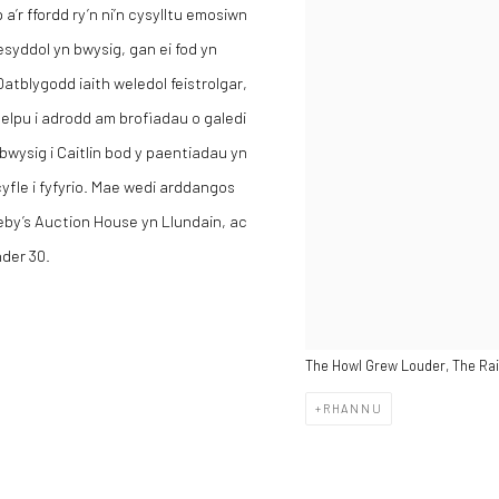
a’r ffordd ry’n ni’n cysylltu emosiwn
yddol yn bwysig, gan ei fod yn
Datblygodd iaith weledol feistrolgar,
 helpu i adrodd am brofiadau o galedi
 bwysig i Caitlin bod y paentiadau yn
cyfle i fyfyrio. Mae wedi arddangos
eby’s Auction House yn Llundain, ac
nder 30.
The Howl Grew Louder, The Ra
RHANNU